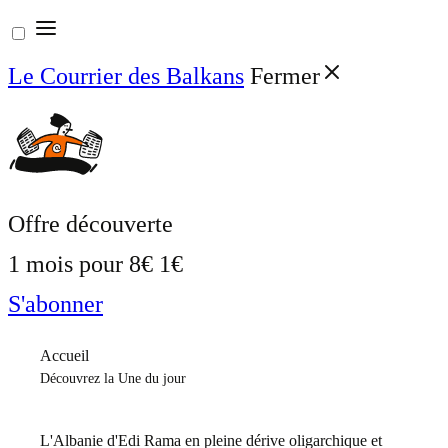
Aller
au
Le Courrier des Balkans
Fermer
contenu
Offre découverte
1 mois pour
8€
1€
S'abonner
Accueil
Découvrez la Une du jour
L'Albanie d'Edi Rama en pleine dérive oligarchique et