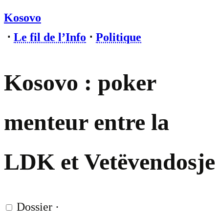
Kosovo
⋅
Le fil de l’Info
⋅
Politique
Kosovo : poker
menteur entre la
LDK et Vetëvendosje
Dossier
·