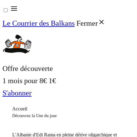
Aller
au
Le Courrier des Balkans
Fermer
contenu
Offre découverte
1 mois pour
8€
1€
S'abonner
Accueil
Découvrez la Une du jour
L'Albanie d'Edi Rama en pleine dérive oligarchique et