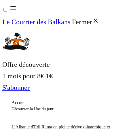
Aller
au
Le Courrier des Balkans
Fermer
contenu
Offre découverte
1 mois pour
8€
1€
S'abonner
Accueil
Découvrez la Une du jour
L'Albanie d'Edi Rama en pleine dérive oligarchique et