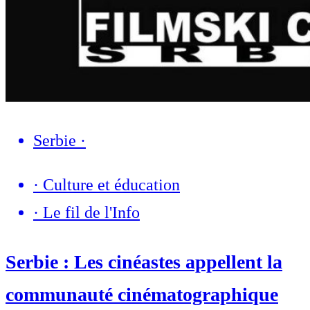
Serbie
·
·
Culture et éducation
·
Le fil de l'Info
Serbie : Les cinéastes appellent la
communauté cinématographique