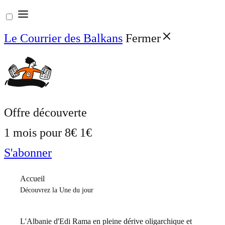
Aller
au
Le Courrier des Balkans
Fermer
contenu
Offre découverte
1 mois pour
8€
1€
S'abonner
Accueil
Découvrez la Une du jour
L'Albanie d'Edi Rama en pleine dérive oligarchique et