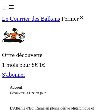
Aller
au
Le Courrier des Balkans
Fermer
contenu
Offre découverte
1 mois pour
8€
1€
S'abonner
Accueil
Découvrez la Une du jour
L'Albanie d'Edi Rama en pleine dérive oligarchique et