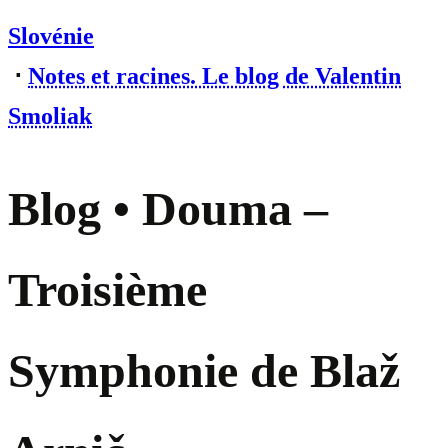
Slovénie
⋅
Notes et racines. Le blog de Valentin
Smoliak
Blog • Douma –
Troisième
Symphonie de Blaž