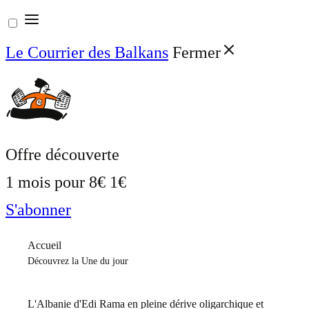
Aller
au
Le Courrier des Balkans
Fermer
contenu
Offre découverte
1 mois pour
8€
1€
S'abonner
Accueil
Découvrez la Une du jour
L'Albanie d'Edi Rama en pleine dérive oligarchique et