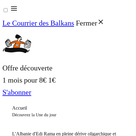
Aller
au
Le Courrier des Balkans
Fermer
contenu
Offre découverte
1 mois pour
8€
1€
S'abonner
Accueil
Découvrez la Une du jour
L'Albanie d'Edi Rama en pleine dérive oligarchique et