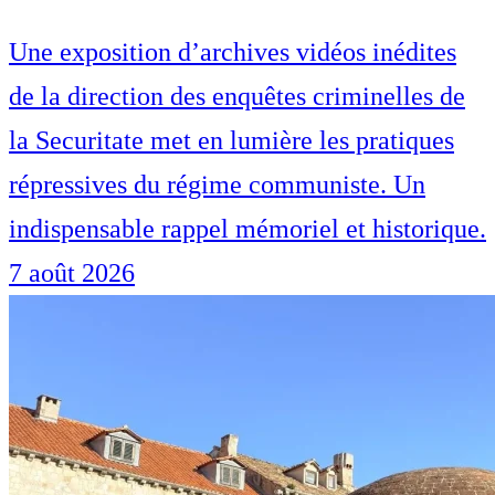
Une exposition d’archives vidéos inédites
de la direction des enquêtes criminelles de
la Securitate met en lumière les pratiques
répressives du régime communiste. Un
indispensable rappel mémoriel et historique.
7 août 2026