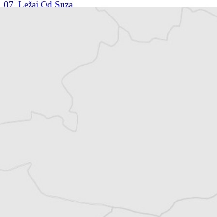
07. Ležaj Od Suza
08. Što Me Čini Sretnom
09. Ne Prepoznajem Ga
10. Život Moj
Alexandre Billette
Auteur⋅rice