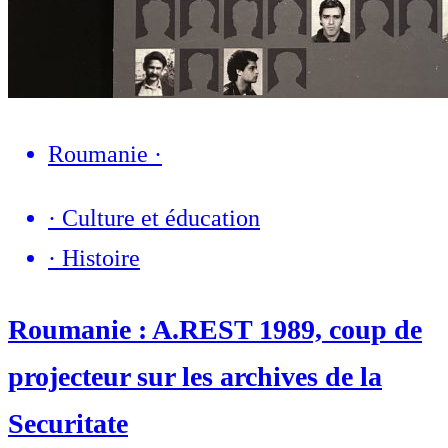
Roumanie
·
·
Culture et éducation
·
Histoire
Roumanie : A.REST 1989, coup de
projecteur sur les archives de la
Securitate