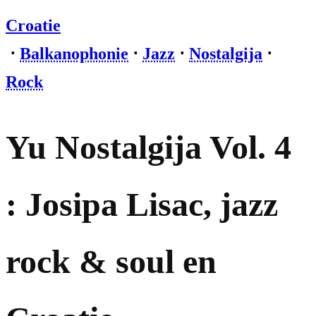
Croatie
⋅
Balkanophonie
⋅
Jazz
⋅
Nostalgija
⋅
Rock
Yu Nostalgija Vol. 4
: Josipa Lisac, jazz
rock & soul en