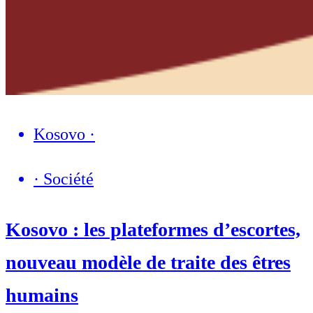
Kosovo
·
·
Société
Kosovo : les plateformes d’escortes,
nouveau modèle de traite des êtres
humains