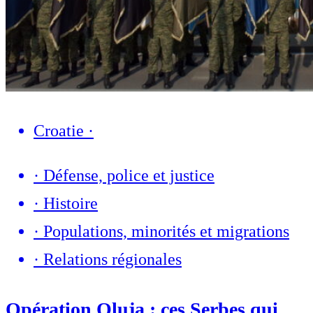
Croatie
·
·
Défense, police et justice
·
Histoire
·
Populations, minorités et migrations
·
Relations régionales
Opération Oluja : ces Serbes qui