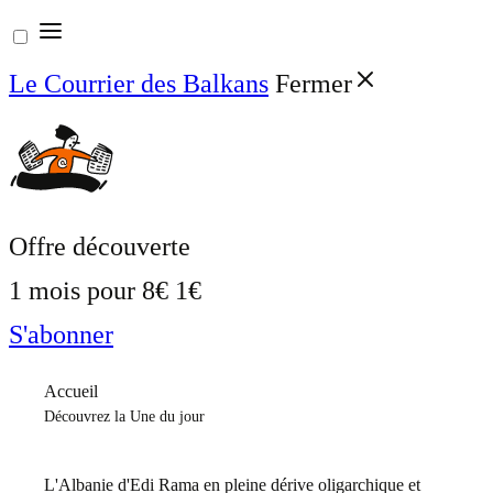
Aller
au
Le Courrier des Balkans
Fermer
contenu
Offre découverte
1 mois pour
8€
1€
S'abonner
Accueil
Découvrez la Une du jour
L'Albanie d'Edi Rama en pleine dérive oligarchique et