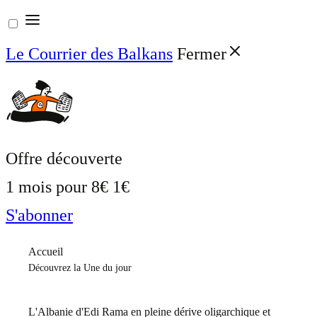
Aller
au
Le Courrier des Balkans
Fermer
contenu
Offre découverte
1 mois pour
8€
1€
S'abonner
Accueil
Découvrez la Une du jour
L'Albanie d'Edi Rama en pleine dérive oligarchique et