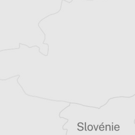
Alexandre Billette
Traducteur⋅rice
Tous nos articles de Radio Slobodna Evropa