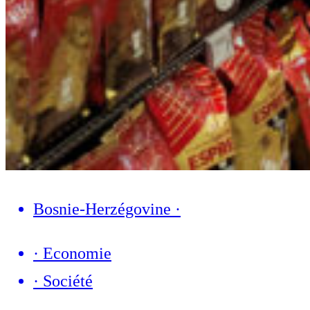
Bosnie-Herzégovine
·
·
Economie
·
Société