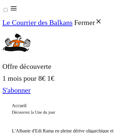
Aller
au
Le Courrier des Balkans
Fermer
contenu
Offre découverte
1 mois pour
8€
1€
S'abonner
Accueil
Découvrez la Une du jour
L'Albanie d'Edi Rama en pleine dérive oligarchique et