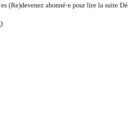
nné⋅es (Re)devenez abonné⋅e pour lire la suite 
n
)