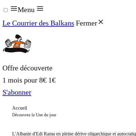
Aller
Menu
au
Le Courrier des Balkans
Fermer
contenu
Offre découverte
1 mois pour
8€
1€
S'abonner
Accueil
Découvrez la Une du jour
L'Albanie d'Edi Rama en pleine dérive oligarchique et autocrati