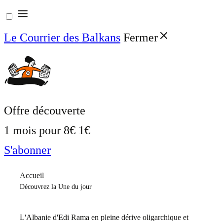
Aller
au
Le Courrier des Balkans
Fermer
contenu
Offre découverte
1 mois pour
8€
1€
S'abonner
Accueil
Découvrez la Une du jour
L'Albanie d'Edi Rama en pleine dérive oligarchique et