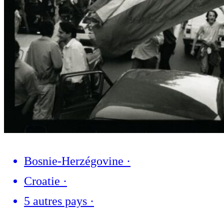
Bosnie-Herzégovine
·
Croatie
·
5 autres pays
·