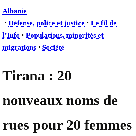
Albanie
⋅
Défense, police et justice
⋅
Le fil de
l’Info
⋅
Populations, minorités et
migrations
⋅
Société
Tirana : 20
nouveaux noms de
rues pour 20 femmes