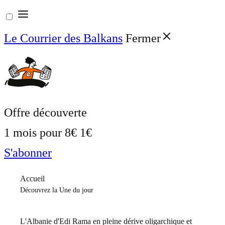
Aller
au
Le Courrier des Balkans
Fermer
contenu
Offre découverte
1 mois pour
8€
1€
S'abonner
Accueil
Découvrez la Une du jour
L'Albanie d'Edi Rama en pleine dérive oligarchique et