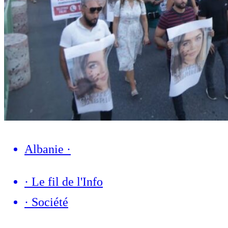
Albanie
·
·
Le fil de l'Info
·
Société