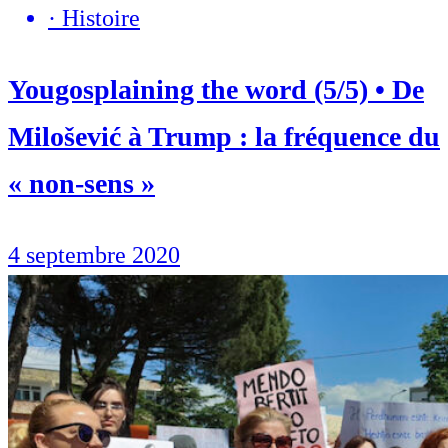
·
Histoire
Yougosplaining the word (5/5) • De
Milošević à Trump : la fréquence du
« non-sens »
4 septembre 2020