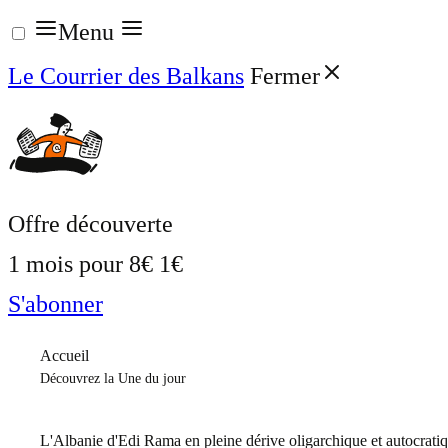
Aller
Menu
au
Le Courrier des Balkans
Fermer
contenu
Offre découverte
1 mois pour
8€
1€
S'abonner
Accueil
Découvrez la Une du jour
L'Albanie d'Edi Rama en pleine dérive oligarchique et autocrati