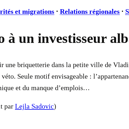
rités et migrations
⋅
Relations régionales
⋅
S
o à un investisseur al
une briquetterie dans la petite ville de Vladic
 véto. Seule motif envisageable : l’appartenanc
nomique et du manque d’emplois…
it par
Lejla Sadovic
)