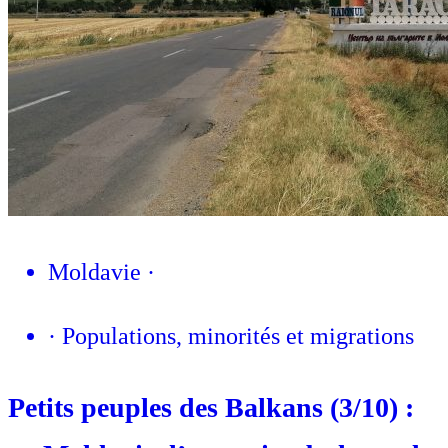
Moldavie
·
·
Populations, minorités et migrations
Petits peuples des Balkans (3/10) :