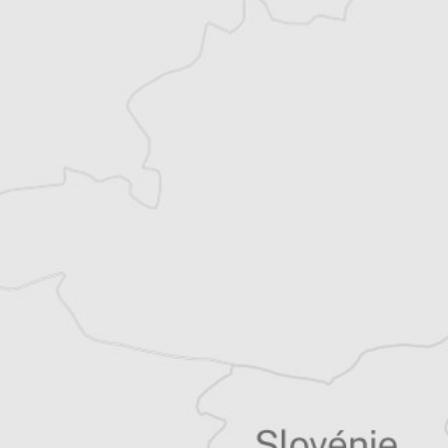
Benoit Frogerais
Traducteur⋅rice
Tous nos articles de Setimes.com