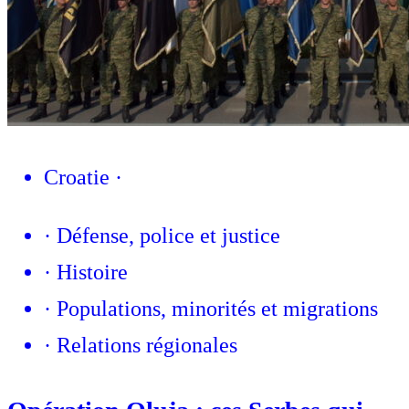
Croatie
·
·
Défense, police et justice
·
Histoire
·
Populations, minorités et migrations
·
Relations régionales