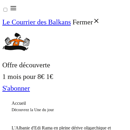
Aller
au
Le Courrier des Balkans
Fermer
contenu
Offre découverte
1 mois pour
8€
1€
S'abonner
Accueil
Découvrez la Une du jour
L'Albanie d'Edi Rama en pleine dérive oligarchique et