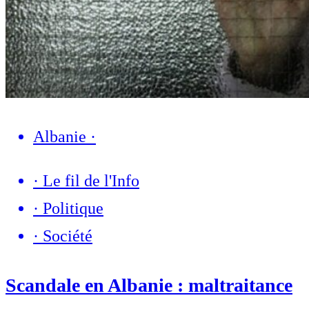
Albanie
·
·
Le fil de l'Info
·
Politique
·
Société
Scandale en Albanie : maltraitance