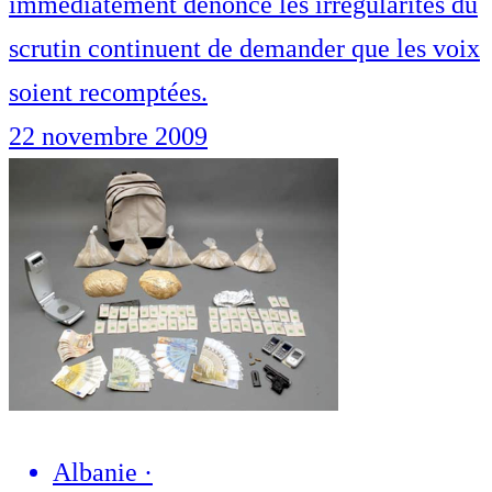
immédiatement dénoncé les irrégularités du
scrutin continuent de demander que les voix
soient recomptées.
22 novembre 2009
Albanie
·