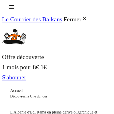
Aller
au
Le Courrier des Balkans
Fermer
contenu
Offre découverte
1 mois pour
8€
1€
S'abonner
Accueil
Découvrez la Une du jour
L'Albanie d'Edi Rama en pleine dérive oligarchique et