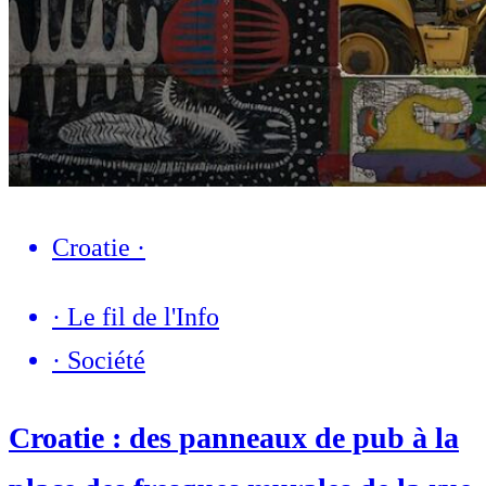
Croatie
·
·
Le fil de l'Info
·
Société
Croatie : des panneaux de pub à la