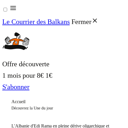
Aller
au
Le Courrier des Balkans
Fermer
contenu
Offre découverte
1 mois pour
8€
1€
S'abonner
Accueil
Découvrez la Une du jour
L'Albanie d'Edi Rama en pleine dérive oligarchique et