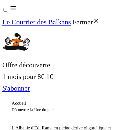
Aller
au
Le Courrier des Balkans
Fermer
contenu
Offre découverte
1 mois pour
8€
1€
S'abonner
Accueil
Découvrez la Une du jour
L'Albanie d'Edi Rama en pleine dérive oligarchique et