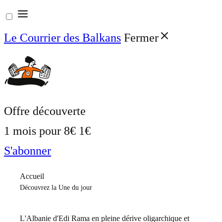
Aller
au
Le Courrier des Balkans
Fermer
contenu
Offre découverte
1 mois pour
8€
1€
S'abonner
Accueil
Découvrez la Une du jour
L'Albanie d'Edi Rama en pleine dérive oligarchique et