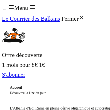
Aller
Menu
au
Le Courrier des Balkans
Fermer
contenu
Offre découverte
1 mois pour
8€
1€
S'abonner
Accueil
Découvrez la Une du jour
L'Albanie d'Edi Rama en pleine dérive oligarchique et autocrati