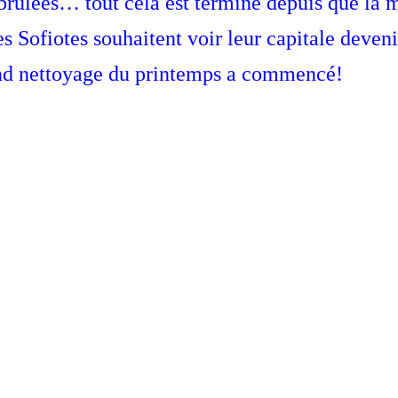
, brûlées… tout cela est terminé depuis que la
s Sofiotes souhaitent voir leur capitale deven
and nettoyage du printemps a commencé!