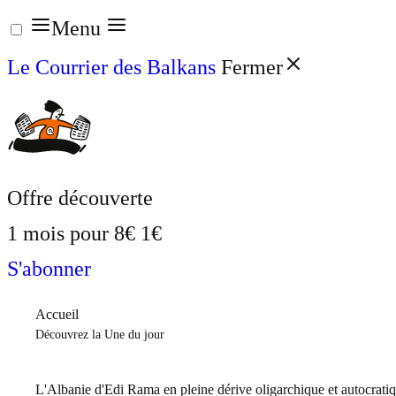
Aller
Menu
au
Le Courrier des Balkans
Fermer
contenu
Offre découverte
1 mois pour
8€
1€
S'abonner
Accueil
Découvrez la Une du jour
L'Albanie d'Edi Rama en pleine dérive oligarchique et autocrati