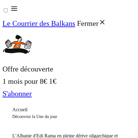
Aller
au
Le Courrier des Balkans
Fermer
contenu
Offre découverte
1 mois pour
8€
1€
S'abonner
Accueil
Découvrez la Une du jour
L'Albanie d'Edi Rama en pleine dérive oligarchique et