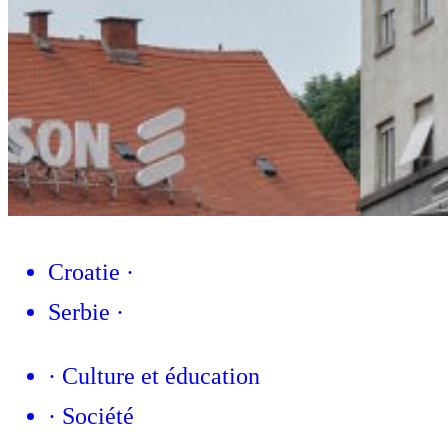
Croatie
·
Serbie
·
·
Culture et éducation
·
Société