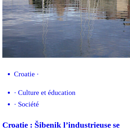
Croatie
·
·
Culture et éducation
·
Société
Croatie : Šibenik l’industrieuse se