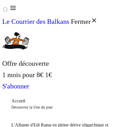
Aller
au
Le Courrier des Balkans
Fermer
contenu
Offre découverte
1 mois pour
8€
1€
S'abonner
Accueil
Découvrez la Une du jour
L'Albanie d'Edi Rama en pleine dérive oligarchique et