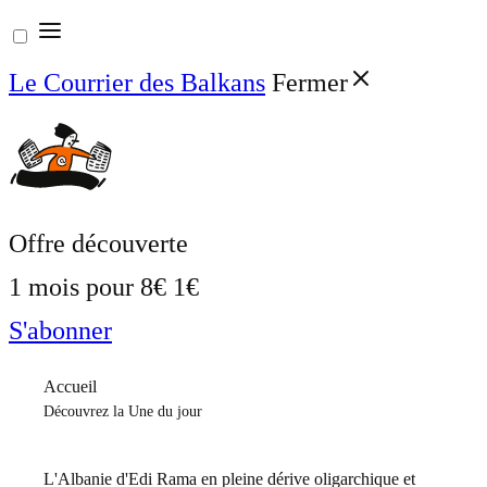
Aller
au
Le Courrier des Balkans
Fermer
contenu
Offre découverte
1 mois pour
8€
1€
S'abonner
Accueil
Découvrez la Une du jour
L'Albanie d'Edi Rama en pleine dérive oligarchique et