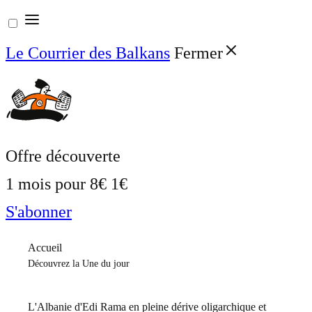
Aller
au
Le Courrier des Balkans
Fermer
contenu
Offre découverte
1 mois pour
8€
1€
S'abonner
Accueil
Découvrez la Une du jour
L'Albanie d'Edi Rama en pleine dérive oligarchique et