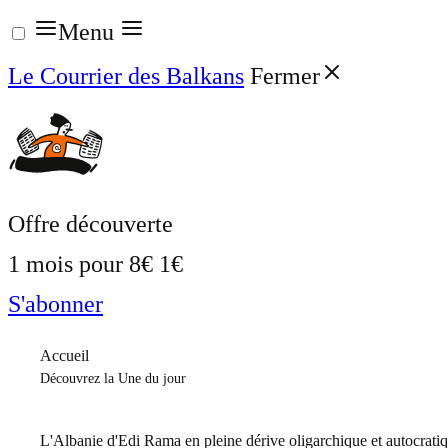
Aller
Menu
au
Le Courrier des Balkans
Fermer
contenu
Offre découverte
1 mois pour
8€
1€
S'abonner
Accueil
Découvrez la Une du jour
L'Albanie d'Edi Rama en pleine dérive oligarchique et autocrati