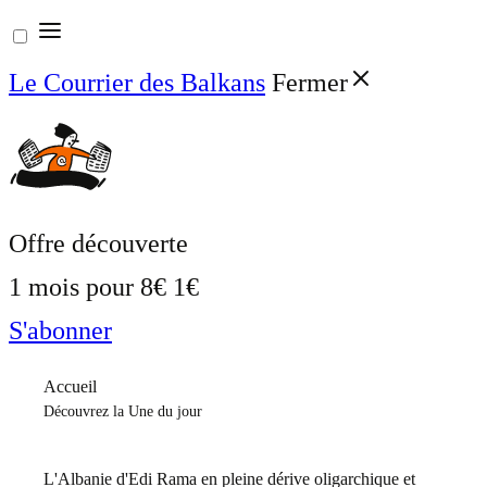
Aller
au
Le Courrier des Balkans
Fermer
contenu
Offre découverte
1 mois pour
8€
1€
S'abonner
Accueil
Découvrez la Une du jour
L'Albanie d'Edi Rama en pleine dérive oligarchique et