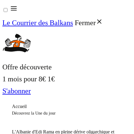
Aller
au
Le Courrier des Balkans
Fermer
contenu
Offre découverte
1 mois pour
8€
1€
S'abonner
Accueil
Découvrez la Une du jour
L'Albanie d'Edi Rama en pleine dérive oligarchique et