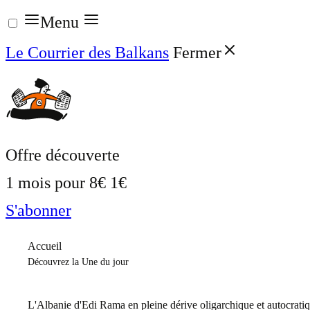
Aller
Menu
au
Le Courrier des Balkans
Fermer
contenu
Offre découverte
1 mois pour
8€
1€
S'abonner
Accueil
Découvrez la Une du jour
L'Albanie d'Edi Rama en pleine dérive oligarchique et autocrati