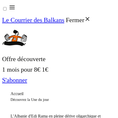
Aller
au
Le Courrier des Balkans
Fermer
contenu
Offre découverte
1 mois pour
8€
1€
S'abonner
Accueil
Découvrez la Une du jour
L'Albanie d'Edi Rama en pleine dérive oligarchique et