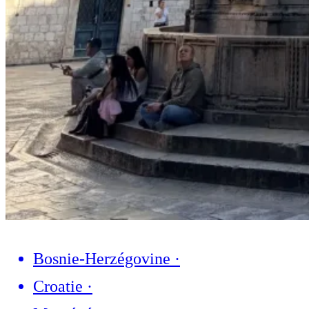
Bosnie-Herzégovine
·
Croatie
·