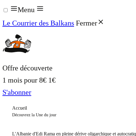
Aller
Menu
au
Le Courrier des Balkans
Fermer
contenu
Offre découverte
1 mois pour
8€
1€
S'abonner
Accueil
Découvrez la Une du jour
L'Albanie d'Edi Rama en pleine dérive oligarchique et autocrati