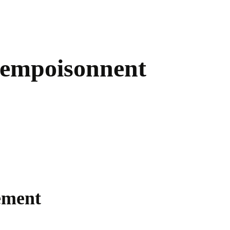
a empoisonnent
nement