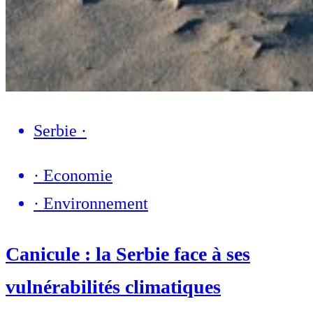
Serbie
·
·
Economie
·
Environnement
Canicule : la Serbie face à ses
vulnérabilités climatiques