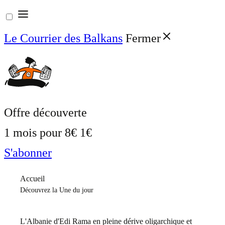
Aller
au
Le Courrier des Balkans
Fermer
contenu
Offre découverte
1 mois pour
8€
1€
S'abonner
Accueil
Découvrez la Une du jour
L'Albanie d'Edi Rama en pleine dérive oligarchique et