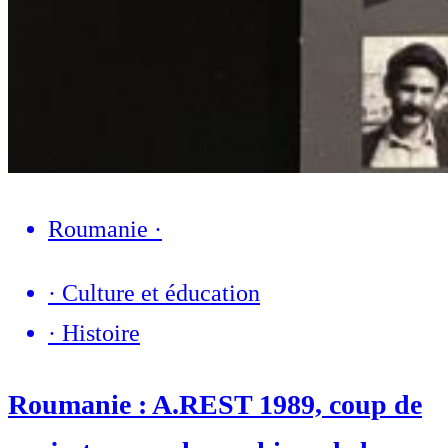
Roumanie
·
·
Culture et éducation
·
Histoire
Roumanie : A.REST 1989, coup de