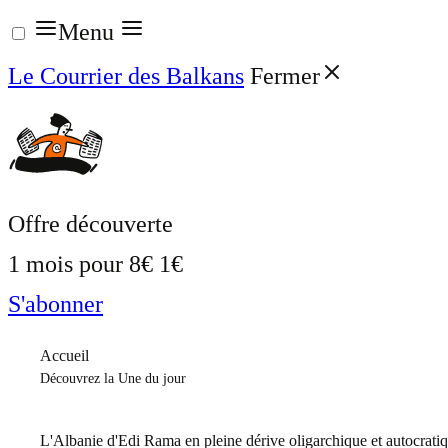
Aller
Menu
au
Le Courrier des Balkans
Fermer
contenu
Offre découverte
1 mois pour
8€
1€
S'abonner
Accueil
Découvrez la Une du jour
L'Albanie d'Edi Rama en pleine dérive oligarchique et autocrati