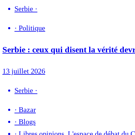
Serbie
·
·
Politique
Serbie : ceux qui disent la vérité dev
13 juillet 2026
Serbie
·
·
Bazar
·
Blogs
·
Libres opinions. L'espace de débat du 