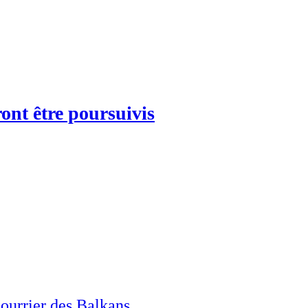
ront être poursuivis
Courrier des Balkans