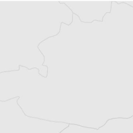
Vous avez déjà un compte ?
Se connecter
Alexandre Billette
Traducteur⋅rice
Tous nos articles de Reporter (Serbie)