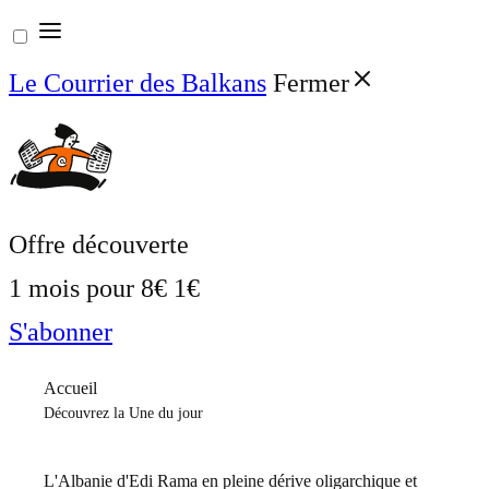
Aller
au
Le Courrier des Balkans
Fermer
contenu
Offre découverte
1 mois pour
8€
1€
S'abonner
Accueil
Découvrez la Une du jour
L'Albanie d'Edi Rama en pleine dérive oligarchique et