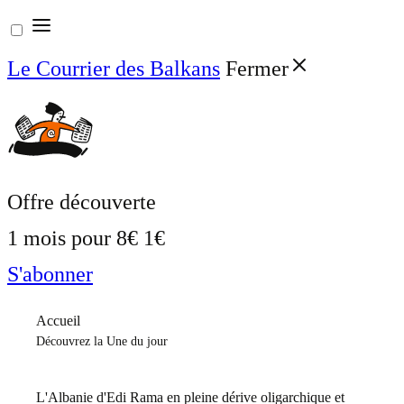
Aller
au
Le Courrier des Balkans
Fermer
contenu
Offre découverte
1 mois pour
8€
1€
S'abonner
Accueil
Découvrez la Une du jour
L'Albanie d'Edi Rama en pleine dérive oligarchique et