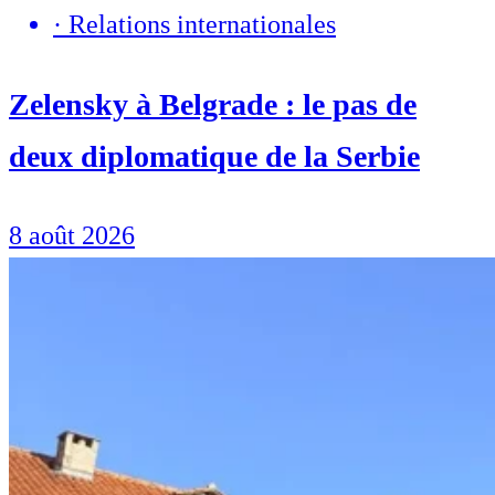
·
Relations internationales
Zelensky à Belgrade : le pas de
deux diplomatique de la Serbie
8 août 2026