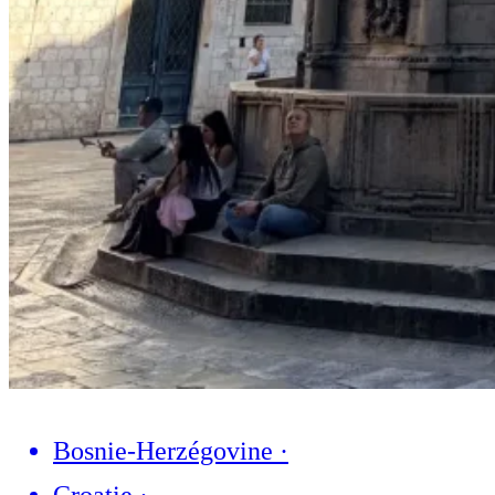
Bosnie-Herzégovine
·
Croatie
·