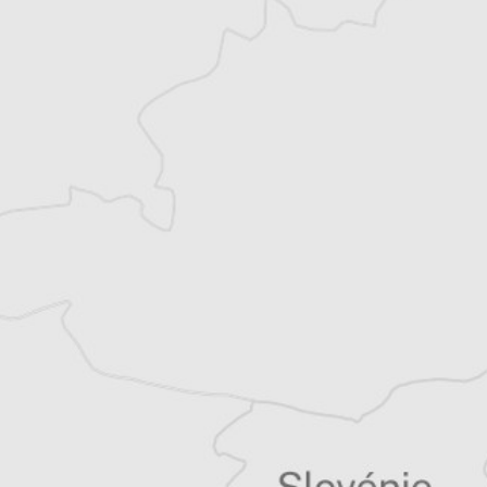
Alexandre Billette
Traducteur⋅rice
Tous nos articles de AIM