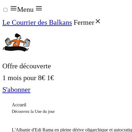
Aller
Menu
au
Le Courrier des Balkans
Fermer
contenu
Offre découverte
1 mois pour
8€
1€
S'abonner
Accueil
Découvrez la Une du jour
L'Albanie d'Edi Rama en pleine dérive oligarchique et autocrati