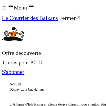
Aller
Menu
au
Le Courrier des Balkans
Fermer
contenu
Offre découverte
1 mois pour
8€
1€
S'abonner
Accueil
Découvrez la Une du jour
L'Albanie d'Edi Rama en pleine dérive oligarchique et autocrati