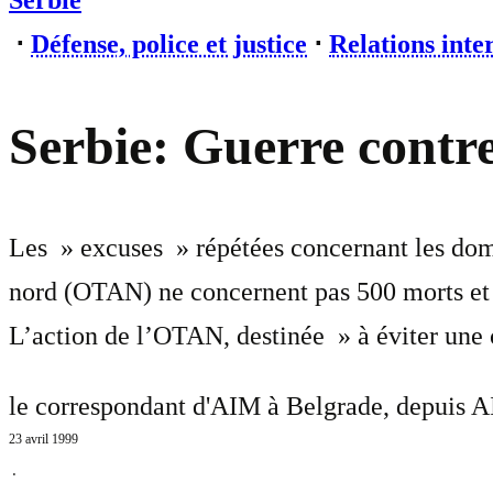
Serbie
⋅
Défense, police et justice
⋅
Relations inte
Serbie: Guerre contre 
Les » excuses » répétées concernant les dom
nord (OTAN) ne concernent pas 500 morts et pl
L’action de l’OTAN, destinée » à éviter une c
le correspondant d'AIM à Belgrade, depuis A
23 avril 1999
⋅