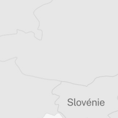
Mariama Cottrant
Traducteur⋅rice
Tous nos articles de BIRN