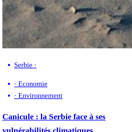
Serbie
·
·
Economie
·
Environnement
Canicule : la Serbie face à ses
vulnérabilités climatiques