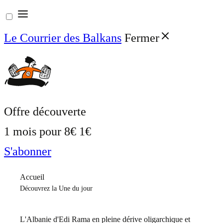
Aller
au
Le Courrier des Balkans
Fermer
contenu
Offre découverte
1 mois pour
8€
1€
S'abonner
Accueil
Découvrez la Une du jour
L'Albanie d'Edi Rama en pleine dérive oligarchique et