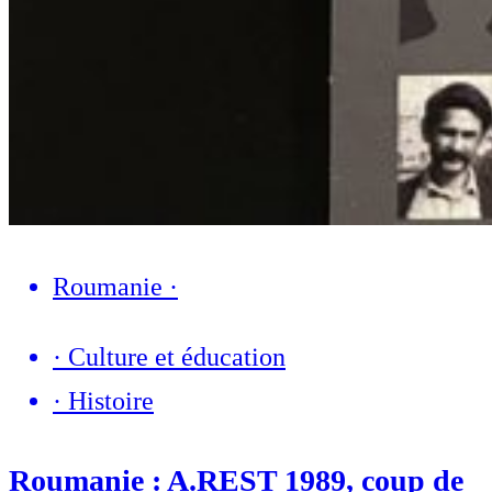
Roumanie
·
·
Culture et éducation
·
Histoire
Roumanie : A.REST 1989, coup de