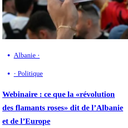
Albanie
·
·
Politique
Webinaire : ce que la «révolution
des flamants roses» dit de l’Albanie
et de l’Europe