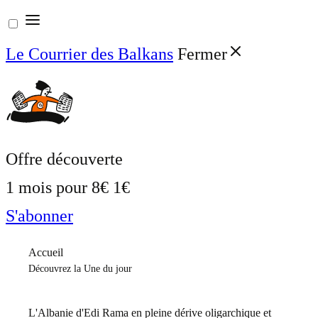
Aller
au
Le Courrier des Balkans
Fermer
contenu
Offre découverte
1 mois pour
8€
1€
S'abonner
Accueil
Découvrez la Une du jour
L'Albanie d'Edi Rama en pleine dérive oligarchique et