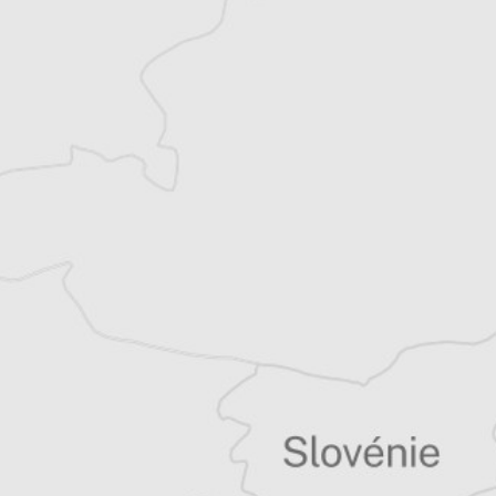
Alexandre Billette
Traducteur⋅rice
Tous nos articles de Monitor (Monténégro)