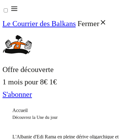
Aller
au
Le Courrier des Balkans
Fermer
contenu
Offre découverte
1 mois pour
8€
1€
S'abonner
Accueil
Découvrez la Une du jour
L'Albanie d'Edi Rama en pleine dérive oligarchique et