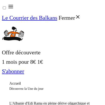
Aller
au
Le Courrier des Balkans
Fermer
contenu
Offre découverte
1 mois pour
8€
1€
S'abonner
Accueil
Découvrez la Une du jour
L'Albanie d'Edi Rama en pleine dérive oligarchique et