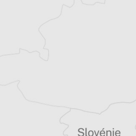
Jacqueline Dérens
Traducteur⋅rice
Tous nos articles de B 92