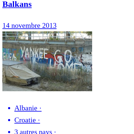
Balkans
14 novembre 2013
Albanie
·
Croatie
·
3 autres pays
·