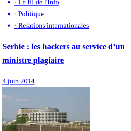
·
Le fil de l'Info
·
Politique
·
Relations internationales
Serbie : les hackers au service d’un
ministre plagiaire
4 juin 2014