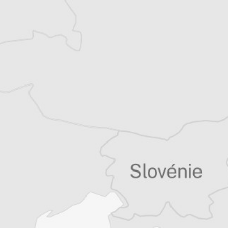
Jacqueline Dérens
Traducteur⋅rice
Tous nos articles de B 92