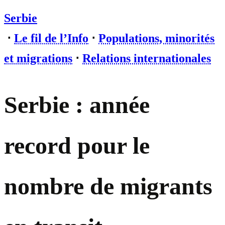
Serbie
⋅
Le fil de l’Info
⋅
Populations, minorités
et migrations
⋅
Relations internationales
Serbie : année
record pour le
nombre de migrants