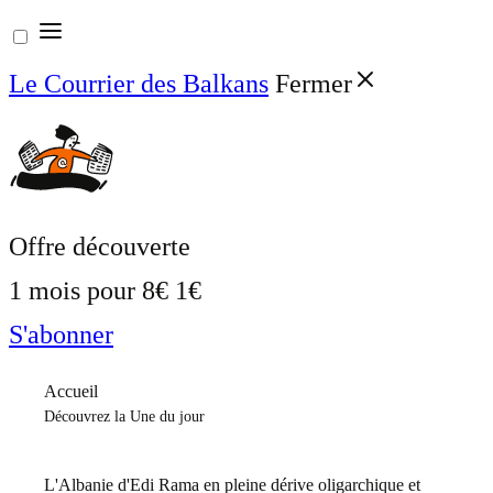
Aller
au
Le Courrier des Balkans
Fermer
contenu
Offre découverte
1 mois pour
8€
1€
S'abonner
Accueil
Découvrez la Une du jour
L'Albanie d'Edi Rama en pleine dérive oligarchique et