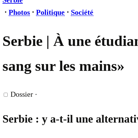
Serbie
⋅
Photos
⋅
Politique
⋅
Société
Serbie | À une étudian
sang sur les mains»
Dossier
·
Serbie : y a-t-il une alterna