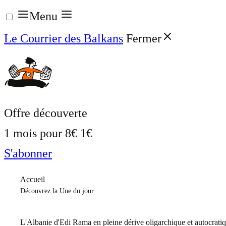
Aller
Menu
au
Le Courrier des Balkans
Fermer
contenu
Offre découverte
1 mois pour
8€
1€
S'abonner
Accueil
Découvrez la Une du jour
L'Albanie d'Edi Rama en pleine dérive oligarchique et autocrati