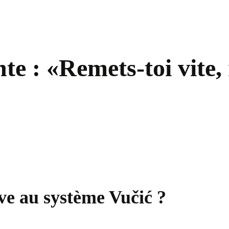
te : «Remets-toi vite, 
tive au système Vučić ?