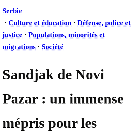
Serbie
⋅
Culture et éducation
⋅
Défense, police et
justice
⋅
Populations, minorités et
migrations
⋅
Société
Sandjak de Novi
Pazar : un immense
mépris pour les