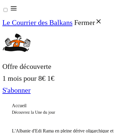
Aller
au
Le Courrier des Balkans
Fermer
contenu
Offre découverte
1 mois pour
8€
1€
S'abonner
Accueil
Découvrez la Une du jour
L'Albanie d'Edi Rama en pleine dérive oligarchique et