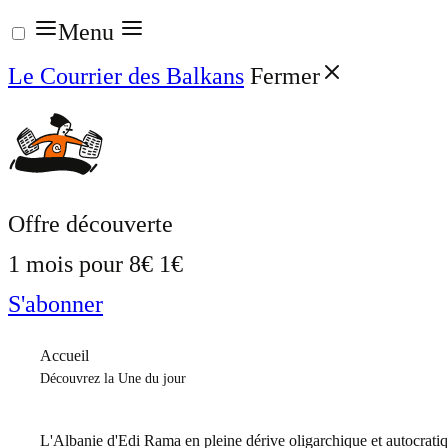
Aller
Menu
au
Le Courrier des Balkans
Fermer
contenu
Offre découverte
1 mois pour
8€
1€
S'abonner
Accueil
Découvrez la Une du jour
L'Albanie d'Edi Rama en pleine dérive oligarchique et autocrati