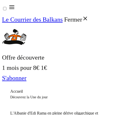
Aller
au
Le Courrier des Balkans
Fermer
contenu
Offre découverte
1 mois pour
8€
1€
S'abonner
Accueil
Découvrez la Une du jour
L'Albanie d'Edi Rama en pleine dérive oligarchique et