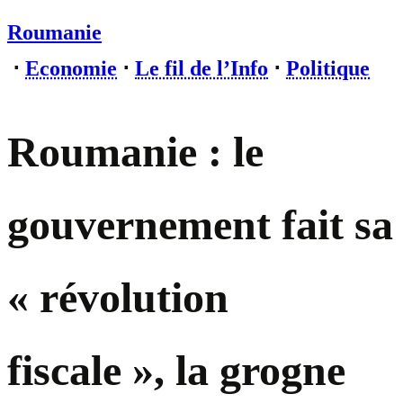
Roumanie
⋅
Economie
⋅
Le fil de l’Info
⋅
Politique
Roumanie : le
gouvernement fait sa
« révolution
fiscale », la grogne