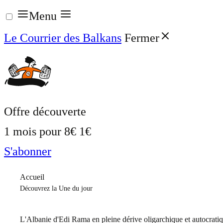
Aller
Menu
au
Le Courrier des Balkans
Fermer
contenu
Offre découverte
1 mois pour
8€
1€
S'abonner
Accueil
Découvrez la Une du jour
L'Albanie d'Edi Rama en pleine dérive oligarchique et autocrati