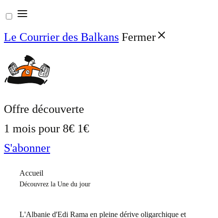
Aller
au
Le Courrier des Balkans
Fermer
contenu
Offre découverte
1 mois pour
8€
1€
S'abonner
Accueil
Découvrez la Une du jour
L'Albanie d'Edi Rama en pleine dérive oligarchique et