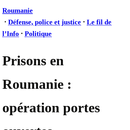
Roumanie
⋅
Défense, police et justice
⋅
Le fil de
l’Info
⋅
Politique
Prisons en
Roumanie :
opération portes