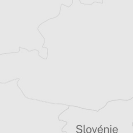
exclusives
Explorez +10 ans d’archives sur les
Balkans
Vous avez déjà un compte ?
Se connecter