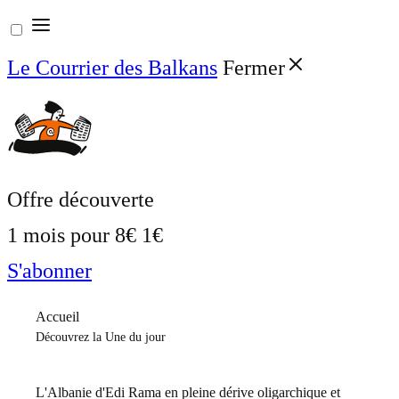
Aller
au
Le Courrier des Balkans
Fermer
contenu
Offre découverte
1 mois pour
8€
1€
S'abonner
Accueil
Découvrez la Une du jour
L'Albanie d'Edi Rama en pleine dérive oligarchique et